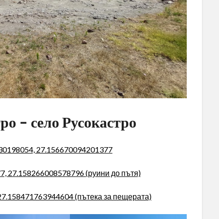
ро – село Русокастро
730198054, 27.156670094201377
7, 27.158266008578796 (руини до пътя)
27.158471763944604 (пътека за пещерата)