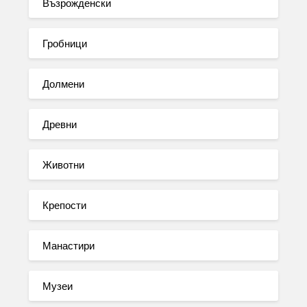
Възрожденски
Гробници
Долмени
Древни
Животни
Крепости
Манастири
Музеи