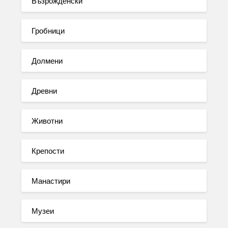
Възрожденски
Гробници
Долмени
Древни
Животни
Крепости
Манастири
Музеи