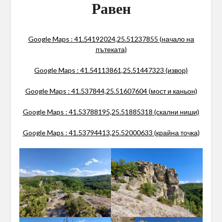
Равен
Google Maps : 41.54192024,25.51237855 (начало на
пътеката)
Google Maps : 41.54113861,25.51447323 (извор)
Google Maps : 41.537844,25.51607604 (мост и каньон)
Google Maps : 41.53788195,25.51885318 (скални ниши)
Google Maps : 41.53794413,25.52000633 (крайна точка)