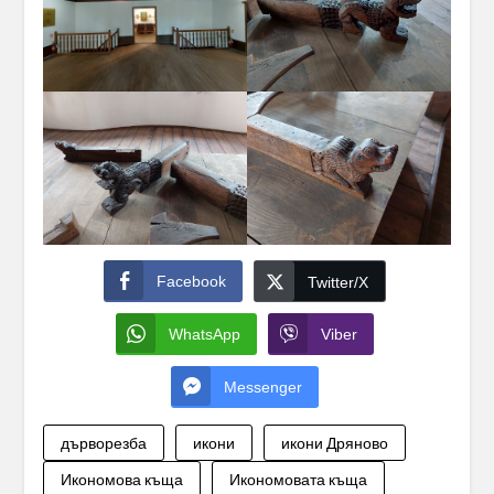
Facebook
Twitter/X
WhatsApp
Viber
Messenger
дърворезба
икони
икони Дряново
Икономова къща
Икономовата къща