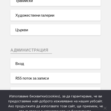
Тракийски
Художествени галерии
Църкви
АДМИНИСТРАЦИЯ
Вход
RSS поток за записи
RSS поток за коментари
Използваме бисквитки(cookies), за да гарантираме, че ви
предоставяме най-доброто изживяване на нашия уебсайт.
Ако продължите да използвате този сайт, ще приемем, че
WordPress България