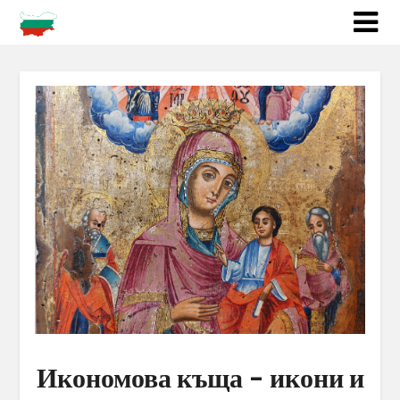
Икономова къща – икони и