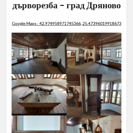
дърворезба – град Дряново
Google Maps : 42.974958971745366, 25.47396019918673