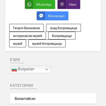
WhatsApp
Viber
Messenger
Георги Бенковски
град Копривщица
исторически музей
Копривщица
музей
музей Копривщица
ЕЗИК
Bulgarian
КАТЕГОРИИ
Византийски