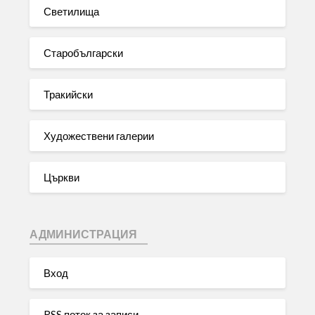
Светилища
Старобългарски
Тракийски
Художествени галерии
Църкви
АДМИНИСТРАЦИЯ
Вход
RSS поток за записи