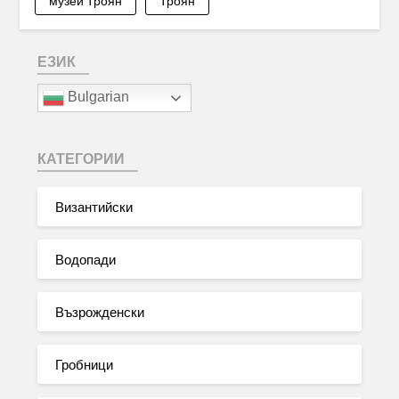
музей Троян
Троян
ЕЗИК
Bulgarian
КАТЕГОРИИ
Византийски
Водопади
Възрожденски
Гробници