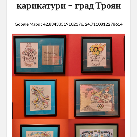
карикатури – град Троян
Google Maps : 42.88433519102176, 24.7110812278614