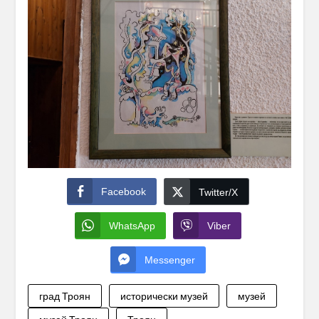
Facebook
Twitter/X
WhatsApp
Viber
Messenger
град Троян
исторически музей
музей