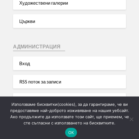
Художествени галерии
Църкви
АДМИНИСТРАЦИЯ
Вход
RSS поток за записи
RSS поток за коментари
Използваме бисквитки(cookies), за да гарантираме, че ви
предоставяме най-доброто изживяване на нашия уебсайт.
Ако продължите да използвате този сайт, ще приемем, че
WordPress България
сте съгласни с използването на бисквитките.
ОК
©2026 Моята лична туристическа галерия на България