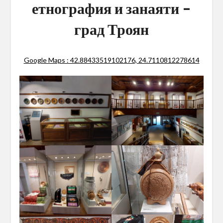
етнография и занаяти –
град Троян
Google Maps : 42.88433519102176, 24.7110812278614