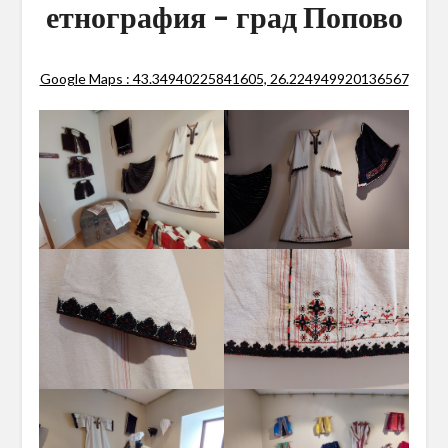
етнография – град Попово
Google Maps : 43.34940225841605, 26.224949920136567