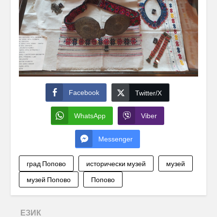
Facebook
Twitter/X
WhatsApp
Viber
Messenger
град Попово
исторически музей
музей
музей Попово
Попово
ЕЗИК