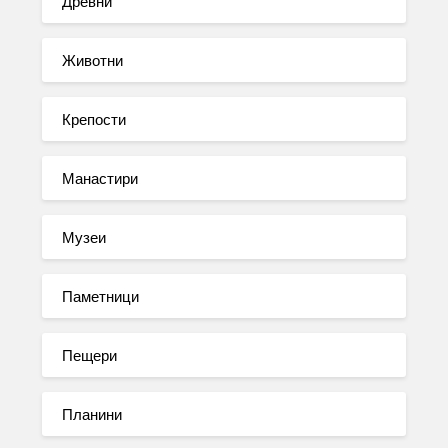
Древни
Животни
Крепости
Манастири
Музеи
Паметници
Пещери
Планини