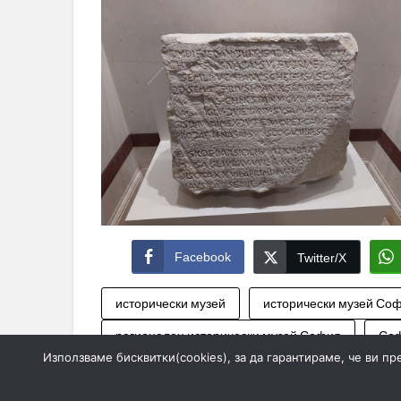
Facebook
Twitter/X
исторически музей
исторически музей Со
регионален исторически музей София
Со
Използваме бисквитки(cookies), за да гарантираме, че ви п