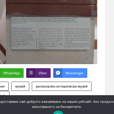
WhatsApp
Viber
Messenger
фия
музей
регионален исторически музей
фия
редоставяме най-доброто изживяване на нашия уебсайт. Ако продълж
използването на бисквитките.