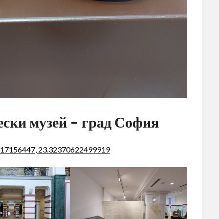
ески музей – град София
717156447, 23.32370622499919