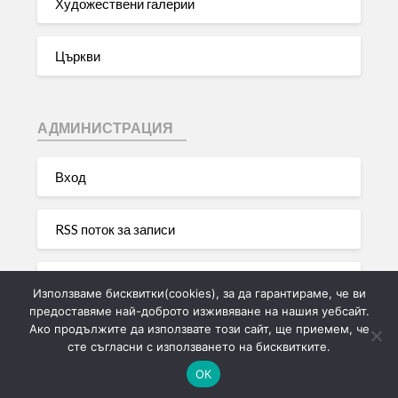
Художествени галерии
Църкви
АДМИНИСТРАЦИЯ
Вход
RSS поток за записи
RSS поток за коментари
Използваме бисквитки(cookies), за да гарантираме, че ви
предоставяме най-доброто изживяване на нашия уебсайт.
Ако продължите да използвате този сайт, ще приемем, че
WordPress България
сте съгласни с използването на бисквитките.
ОК
©2026 Моята лична туристическа галерия на България