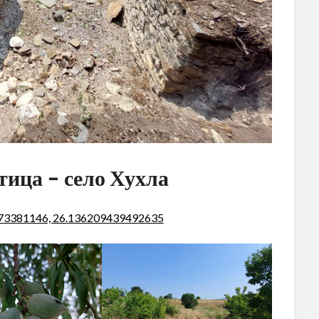
тица – село Хухла
773381146, 26.136209439492635