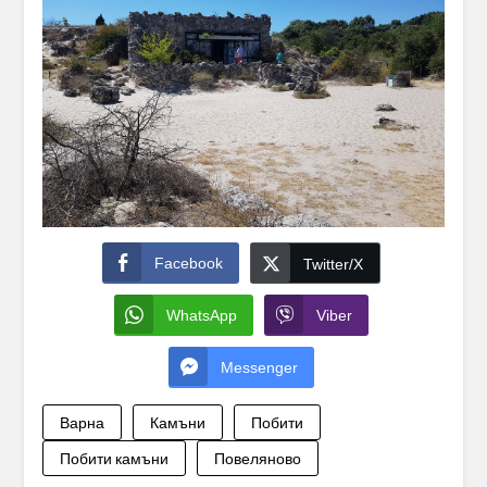
Facebook
Twitter/X
WhatsApp
Viber
Messenger
Варна
Камъни
Побити
Побити камъни
Повеляново