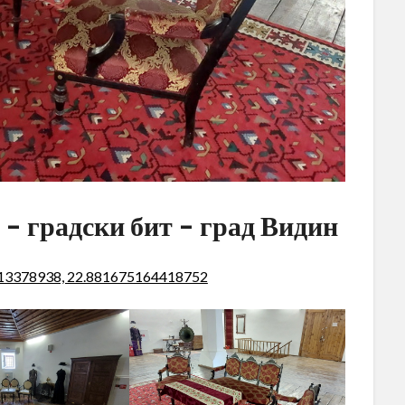
 – градски бит – град Видин
913378938, 22.881675164418752