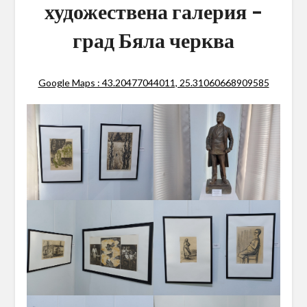
художествена галерия –
град Бяла черква
Google Maps : 43.20477044011, 25.31060668909585