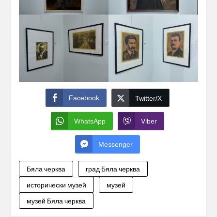
Facebook
Twitter/X
WhatsApp
Viber
Messenger
Бяла черква
град Бяла черква
исторически музей
музей
музей Бяла черква