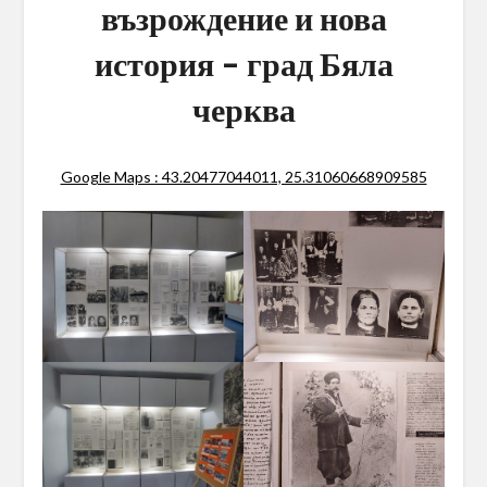
възрождение и нова
история – град Бяла
черква
Google Maps : 43.20477044011, 25.31060668909585