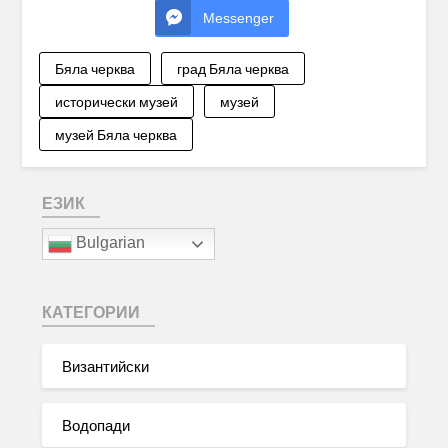
Messenger
Бяла черква
град Бяла черква
исторически музей
музей
музей Бяла черква
ЕЗИК
Bulgarian
КАТЕГОРИИ
Византийски
Водопади