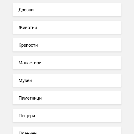
Древни
Животни
Крепости
Манастири
Музеи
Паметници
Пещери
Планини