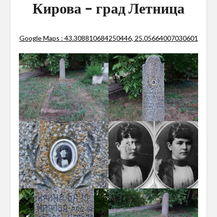
Кирова – град Летница
Google Maps : 43.308810684250446, 25.05664007030601