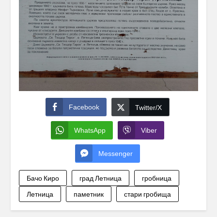
Facebook
Twitter/X
WhatsApp
Viber
Messenger
Бачо Киро
град Летница
гробница
Летница
паметник
стари гробища