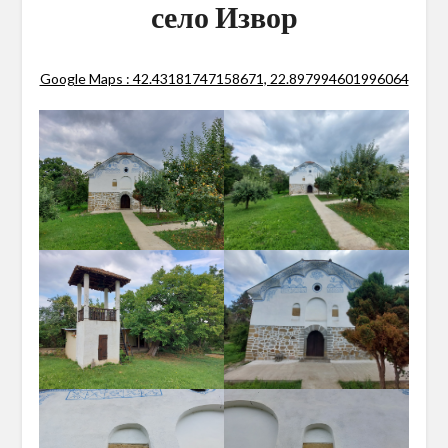
село Извор
Google Maps : 42.43181747158671, 22.897994601996064