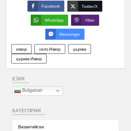
Facebook
Twitter/X
WhatsApp
Viber
Messenger
извор
село Извор
църква
църква Извор
ЕЗИК
Bulgarian
КАТЕГОРИИ
Византийски