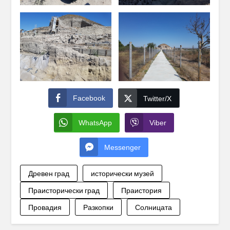
Facebook
Twitter/X
WhatsApp
Viber
Messenger
Древен град
исторически музей
Праисторически град
Праистория
Провадия
Разкопки
Солницата