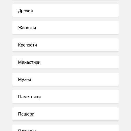
Древни
Животни
Крепости
Манастири
Музеи
Паметници
Пещери
Планини