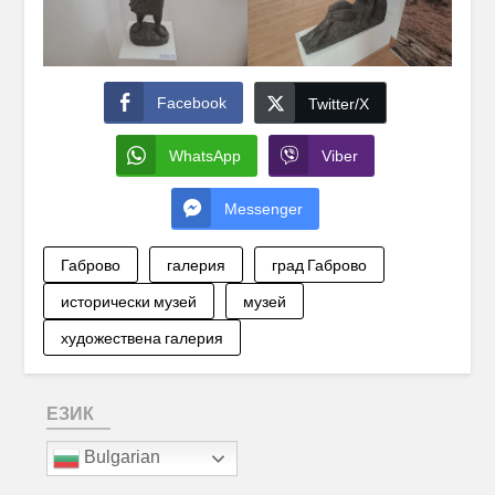
Facebook
Twitter/X
WhatsApp
Viber
Messenger
Габрово
галерия
град Габрово
исторически музей
музей
художествена галерия
ЕЗИК
Bulgarian