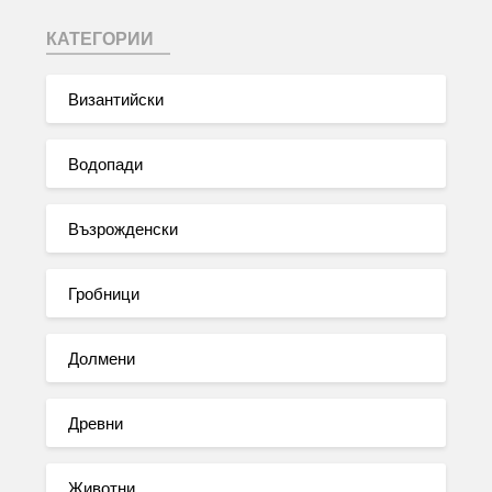
КАТЕГОРИИ
Византийски
Водопади
Възрожденски
Гробници
Долмени
Древни
Животни