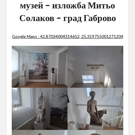
музей – изложба Митьо
Солаков – град Габрово
Google Maps : 42.87034004314652, 25.319755001271204