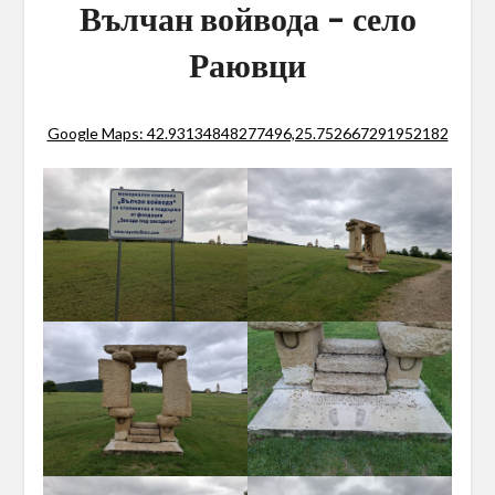
Вълчан войвода – село
Раювци
Google Maps: 42.93134848277496,25.752667291952182