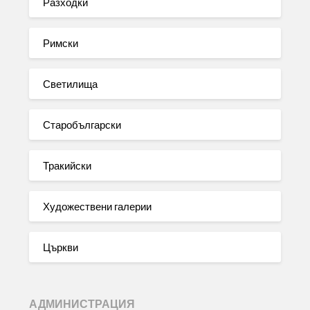
Разходки
Римски
Светилища
Старобългарски
Тракийски
Художествени галерии
Църкви
АДМИНИСТРАЦИЯ