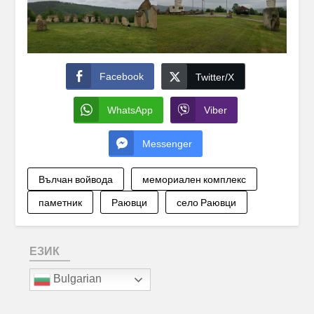
Facebook
Twitter/X
WhatsApp
Viber
Messenger
Вълчан войвода
мемориален комплекс
паметник
Раювци
село Раювци
ЕЗИК
Bulgarian