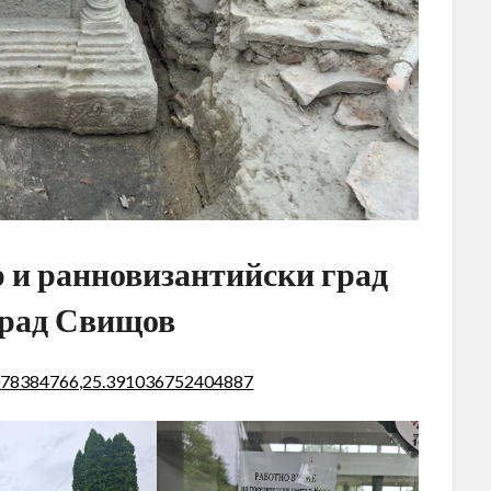
р и ранновизантийски град
град Свищов
078384766,25.391036752404887