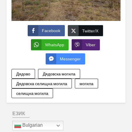
Facebook
Twitter/X
WhatsApp
Viber
Messenger
Дядово
Дядовска могила
Дядовска селищна могила
могила
селищна могила
ЕЗИК
Bulgarian