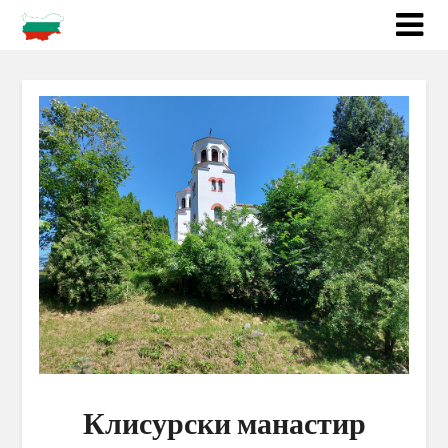
Клисурски манастир