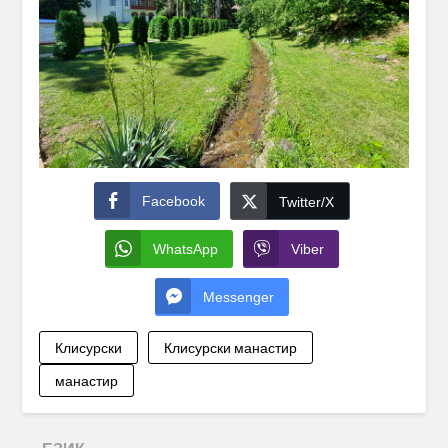
Facebook
Twitter/X
WhatsApp
Viber
Messenger
Клисурски
Клисурски манастир
манастир