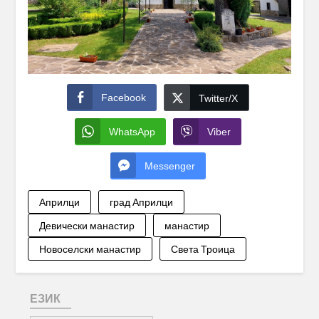
Facebook
Twitter/X
WhatsApp
Viber
Messenger
Априлци
град Априлци
Девически манастир
манастир
Новоселски манастир
Света Троица
ЕЗИК