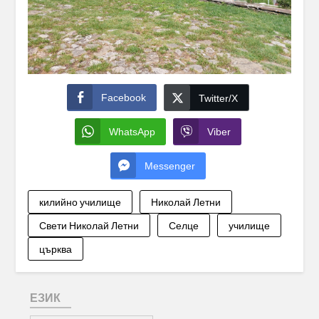
Facebook
Twitter/X
WhatsApp
Viber
Messenger
килийно училище
Николай Летни
Свети Николай Летни
Селце
училище
църква
ЕЗИК