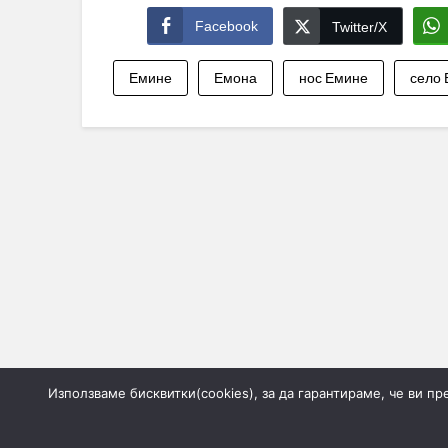
Facebook
Twitter/X
Емине
Емона
нос Емине
село
Използваме бисквитки(cookies), за да гарантираме, че ви п