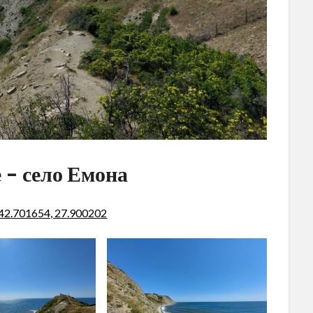
 – село Емона
 42.701654, 27.900202