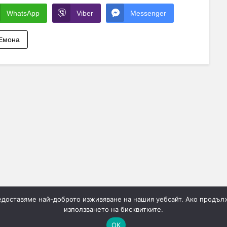
WhatsApp
Viber
Messenger
 Емона
редоставяме най-доброто изживяване на нашия уебсайт. Ако продълж
използването на бисквитките.
ОК