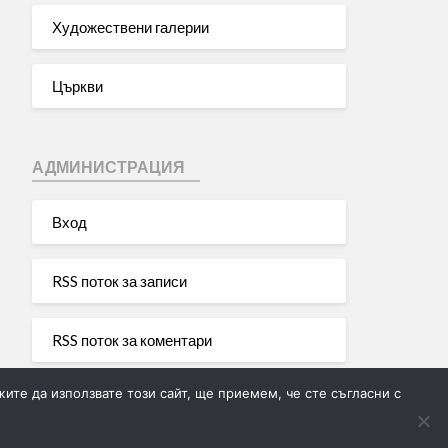
Художествени галерии
Църкви
АДМИНИСТРАЦИЯ
Вход
RSS поток за записи
RSS поток за коментари
ите да използвате този сайт, ще приемем, че сте съгласни с
WordPress България