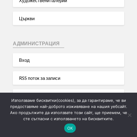
Художествени галерии
Църкви
АДМИНИСТРАЦИЯ
Вход
RSS поток за записи
RSS поток за коментари
Използваме бисквитки(cookies), за да гарантираме, че ви
предоставяме най-доброто изживяване на нашия уебсайт.
Ако продължите да използвате този сайт, ще приемем, че
WordPress България
сте съгласни с използването на бисквитките.
ОК
©2026 Моята лична туристическа галерия на България