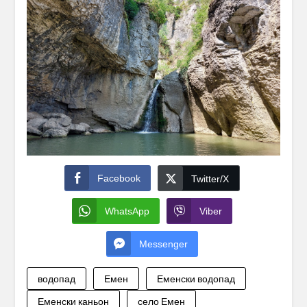
Facebook
Twitter/X
WhatsApp
Viber
Messenger
водопад
Емен
Еменски водопад
Еменски каньон
село Емен