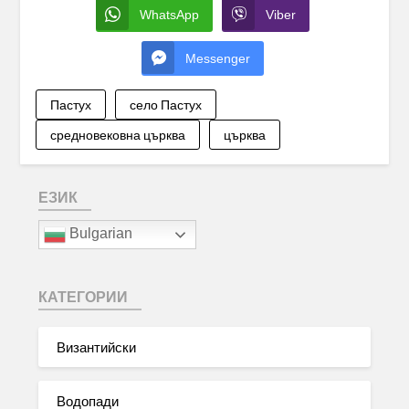
WhatsApp
Viber
Messenger
Пастух
село Пастух
средновековна църква
църква
ЕЗИК
Bulgarian
КАТЕГОРИИ
Византийски
Водопади