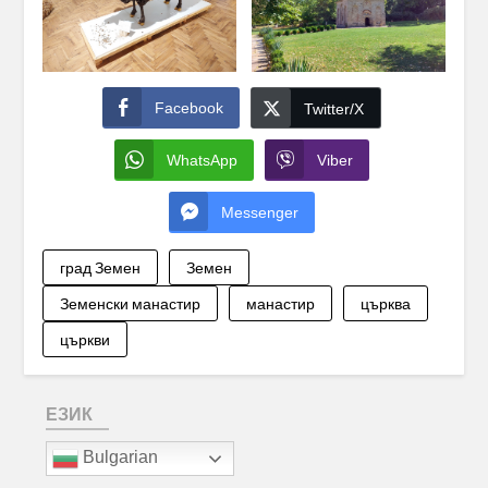
Facebook
Twitter/X
WhatsApp
Viber
Messenger
град Земен
Земен
Земенски манастир
манастир
църква
църкви
ЕЗИК
Bulgarian