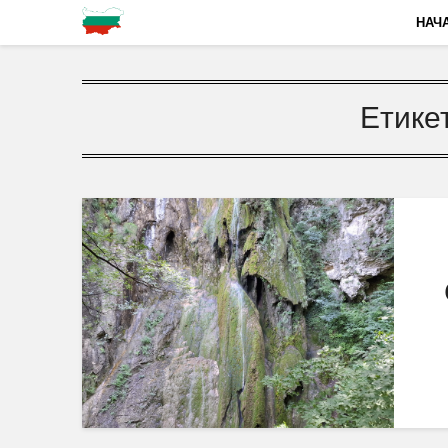
НАЧ
Етике