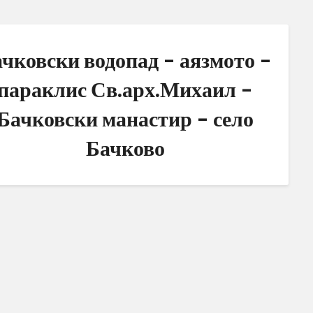
чковски водопад – аязмото –
параклис Св.арх.Михаил –
Бачковски манастир – село
Бачково