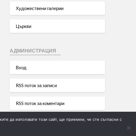
Художествени галерии
Църкви
АДМИНИСТРАЦИЯ
Вход
RSS поток за записи
RSS поток за коментари
ите да използвате този сайт, ще приемем, че сте съгласни с
WordPress България