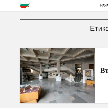
НАЧ
Етик
Въ