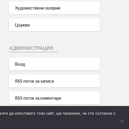
Художествени галерии
Църкви
АДМИНИСТРАЦИЯ
Вход
RSS поток за записи
RSS поток за коментари
ите да използвате този сайт, ще приемем, че сте съгласни с
WordPress България