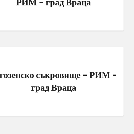
РИМ – град Враца
гозенско съкровище – РИМ –
град Враца