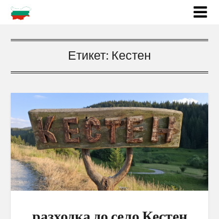
Етикет:
Кестен
разходка до село Кестен