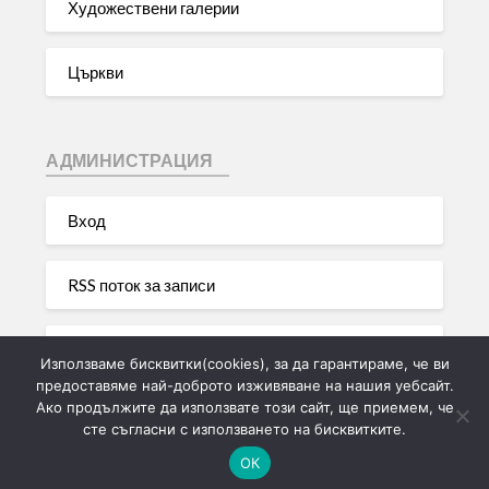
Художествени галерии
Църкви
АДМИНИСТРАЦИЯ
Вход
RSS поток за записи
RSS поток за коментари
Използваме бисквитки(cookies), за да гарантираме, че ви
предоставяме най-доброто изживяване на нашия уебсайт.
Ако продължите да използвате този сайт, ще приемем, че
WordPress България
сте съгласни с използването на бисквитките.
ОК
©2026 Моята лична туристическа галерия на България