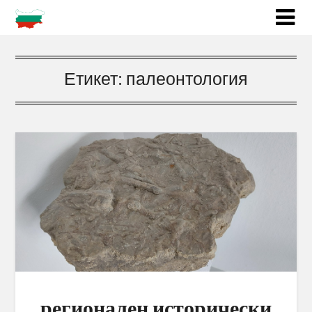
Етикет:
палеонтология
регионален исторически