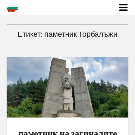
Етикет:
паметник Торбалъжи
паметник на загиналите