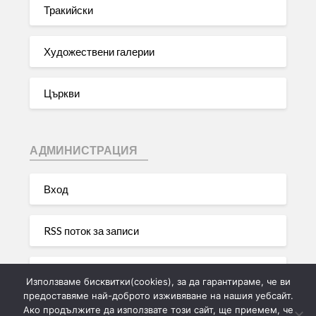
Тракийски
Художествени галерии
Църкви
АДМИНИСТРАЦИЯ
Вход
RSS поток за записи
RSS поток за коментари
Използваме бисквитки(cookies), за да гарантираме, че ви
предоставяме най-доброто изживяване на нашия уебсайт.
Ако продължите да използвате този сайт, ще приемем, че
WordPress България