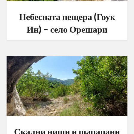
Небесната пещера (Гоук
Ин) – село Орешари
Скални ниши и шарапани