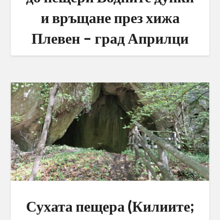
и връщане през хижа
Плевен – град Априлци
Сухата пещера (Килиите;