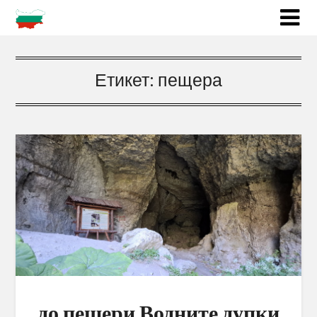
Етикет:
пещера
до пещери Водните дупки