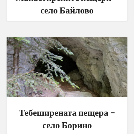
село Байлово
Тебеширената пещера –
село Борино