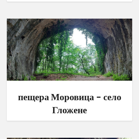
пещера Моровица – село
Гложене