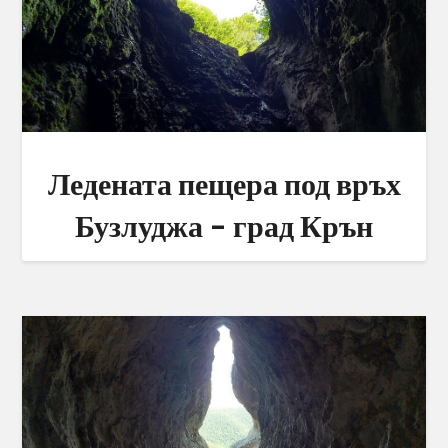
Ледената пещера под връх
Бузлуджа – град Крън