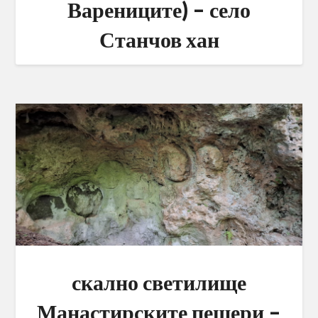
Варениците) – село
Станчов хан
скално светилище
Манастирските пещери –