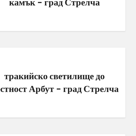
камък – град Стрелча
тракийско светилище до
стност Арбут – град Стрелча