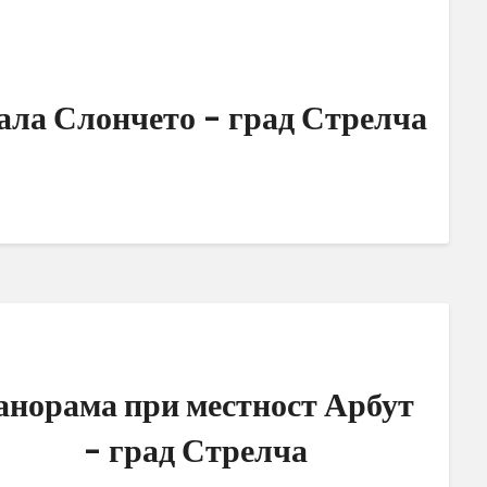
ала Слончето – град Стрелча
анорама при местност Арбут
– град Стрелча