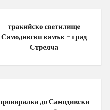
тракийско светилище
Самодивски камък – град
Стрелча
провиралка до Самодивски