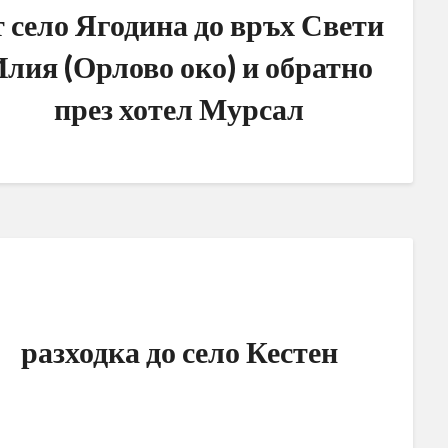
т село Ягодина до връх Свети
лия (Орлово око) и обратно
през хотел Мурсал
разходка до село Кестен