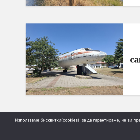
са
Използваме бисквитки(cookies), за да гарантираме, че ви п
1
2