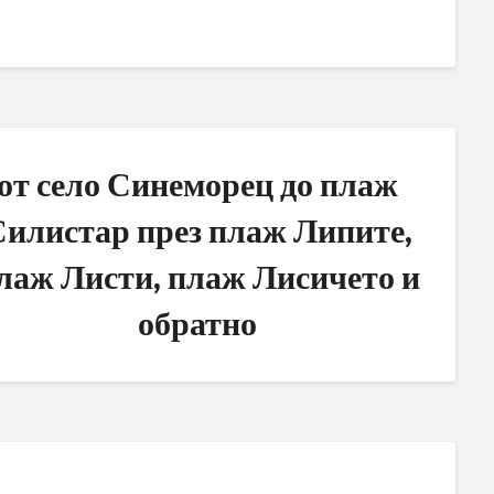
от село Синеморец до плаж
илистар през плаж Липите,
лаж Листи, плаж Лисичето и
обратно