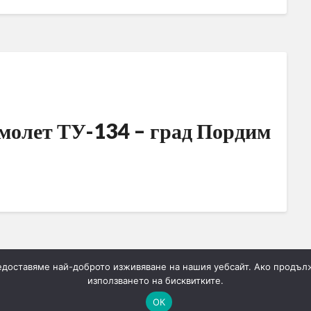
молет ТУ-134 – град Пордим
редоставяме най-доброто изживяване на нашия уебсайт. Ако продълж
Следваща
използването на бисквитките.
ОК