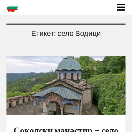
Етикет:
село Водици
Соколски манастир – село