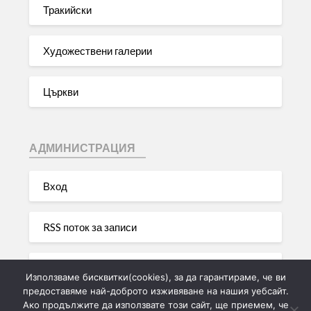
Тракийски
Художествени галерии
Църкви
АДМИНИСТРАЦИЯ
Вход
RSS поток за записи
RSS поток за коментари
Използваме бисквитки(cookies), за да гарантираме, че ви
предоставяме най-доброто изживяване на нашия уебсайт.
Ако продължите да използвате този сайт, ще приемем, че
WordPress България