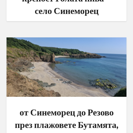
село Синеморец
от Синеморец до Резово
през плажовете Бутамята,