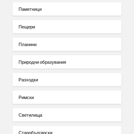
Паметници
Пещери
Планини
Природни образувания
Разходки
Римски
Светилища
Старобългарски