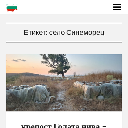
Етикет:
село Синеморец
крепост Голата нива –