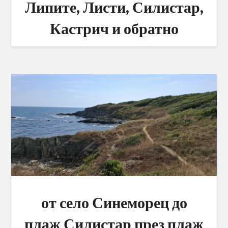
Липите, Листи, Силистар,
Кастрич и обратно
от село Синеморец до
плаж Силистар през плаж