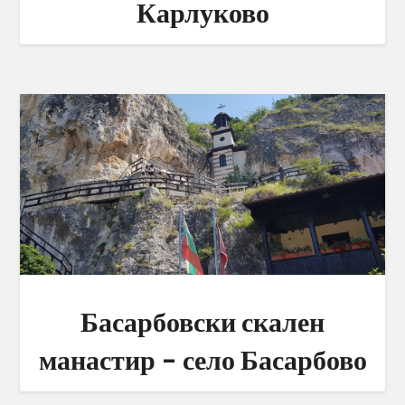
Карлуково
Басарбовски скален
манастир – село Басарбово