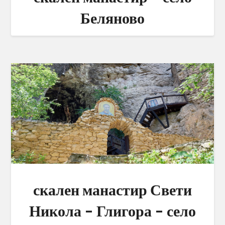
Беляново
скален манастир Свети
Никола – Глигора – село