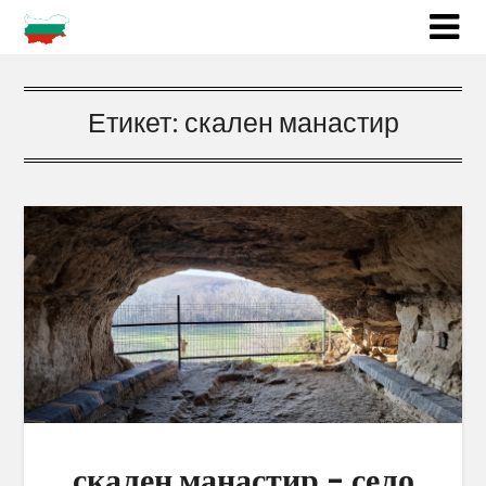
Етикет:
скален манастир
скален манастир – село