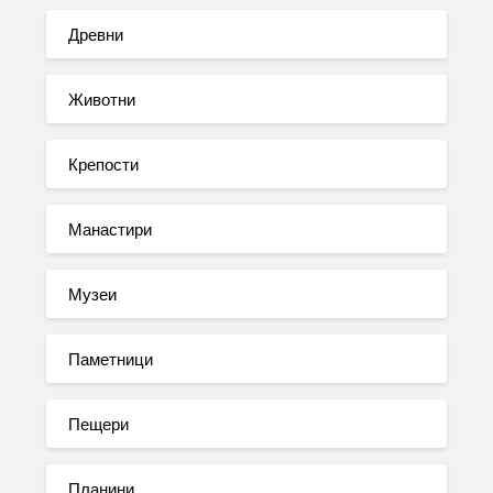
Древни
Животни
Крепости
Манастири
Музеи
Паметници
Пещери
Планини