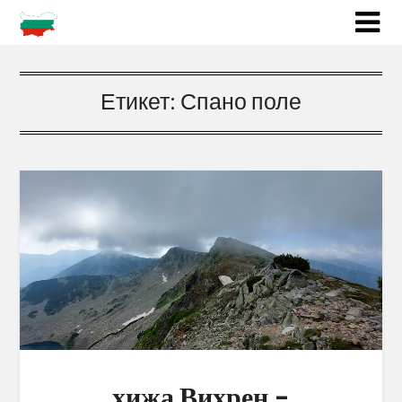
Етикет:
Спано поле
хижа Вихрен –