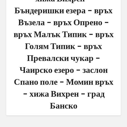
Бъндеришки езера – връх
Възела – връх Опрено –
връх Малък Типик – връх
Голям Типик – връх
Превалски чукар –
Чаирско езеро – заслон
Спано поле – Момин връх
– хижа Вихрен – град
Банско