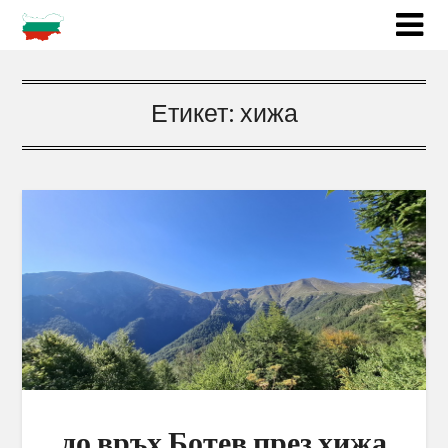
Етикет:
хижа
до връх Ботев през хижа