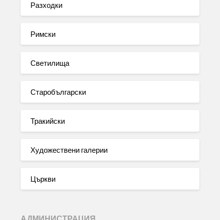
Разходки
Римски
Светилища
Старобългарски
Тракийски
Художествени галерии
Църкви
АДМИНИСТРАЦИЯ