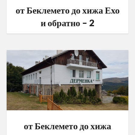
от Беклемето до хижа Ехо
и обратно – 2
от Беклемето до хижа