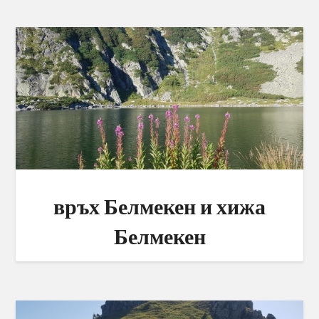
връх Белмекен и хижа
Белмекен