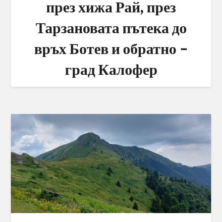
през хижа Рай, през
Тарзановата пътека до
връх Ботев и обратно –
град Калофер