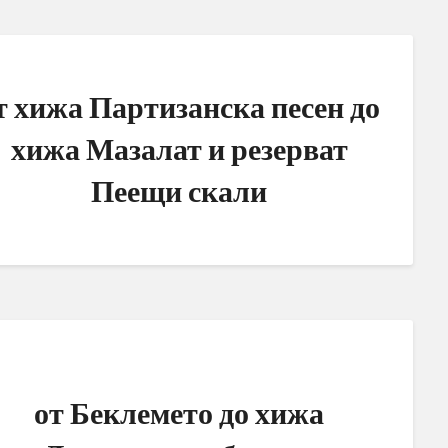
т хижа Партизанска песен до
хижа Мазалат и резерват
Пеещи скали
от Беклемето до хижа