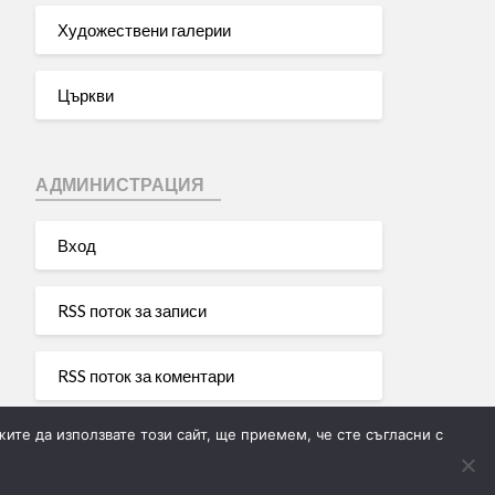
Художествени галерии
Църкви
АДМИНИСТРАЦИЯ
Вход
RSS поток за записи
RSS поток за коментари
ите да използвате този сайт, ще приемем, че сте съгласни с
WordPress България