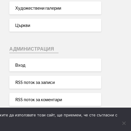
Художествени галерии
Църкви
АДМИНИСТРАЦИЯ
Вход
RSS поток за записи
RSS поток за коментари
ите да използвате този сайт, ще приемем, че сте съгласни с
WordPress България