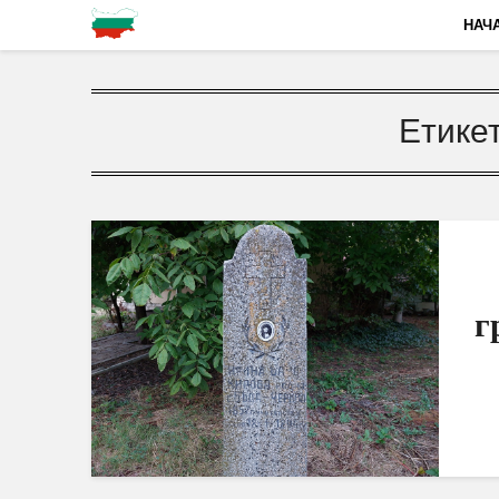
НАЧ
Етике
г