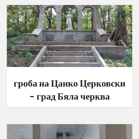
гроба на Цанко Церковски
– град Бяла черква