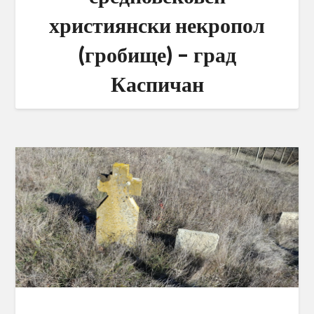
християнски некропол
(гробище) – град
Каспичан