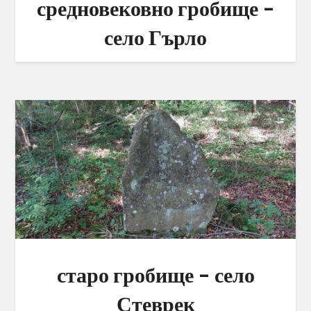
средновековно гробище –
село Гърло
старо гробище – село
Стеврек