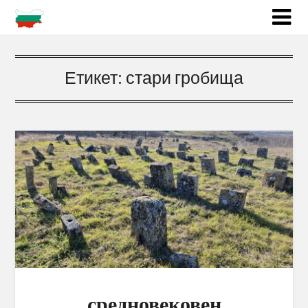
Етикет:
стари гробища
средновековен